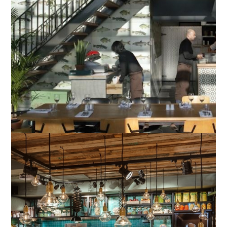
Roelofarendsveen
Utrecht