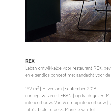
REX
Leban ontwikkelde voor restaurant REX, gev
en eigentijds concept met aandacht voor de
2
162 m
| Hilversum | september 2018
concept & sfeer: LEBAN | opdrachtgever: M
interieurbouw: Van Venrooij interieurbouw |
foto’s: table to desk, Mariëlle van Tol