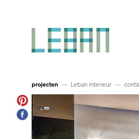
Skip
to
content
projecten
Leban interieur
conta